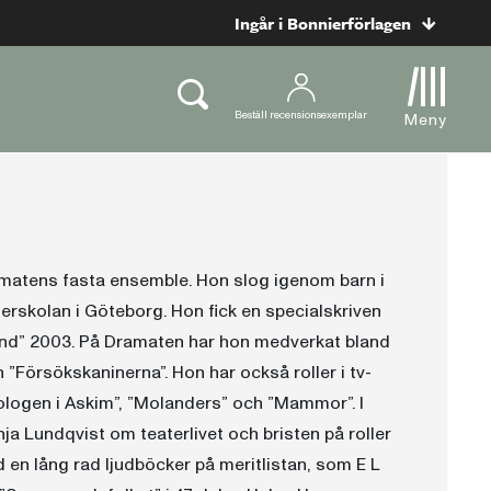
Ingår i Bonnierförlagen
Beställ recensionsexemplar
Meny
ramatens fasta ensemble. Hon slog igenom barn i
erskolan i Göteborg. Hon fick en specialskriven
band” 2003. På Dramaten har hon medverkat bland
 ”Försökskaninerna”. Hon har också roller i tv-
kologen i Askim”, ”Molanders” och ”Mammor”. I
ja Lundqvist om teaterlivet och bristen på roller
d en lång rad ljudböcker på meritlistan, som E L