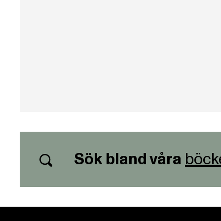
Sök bland våra
böck