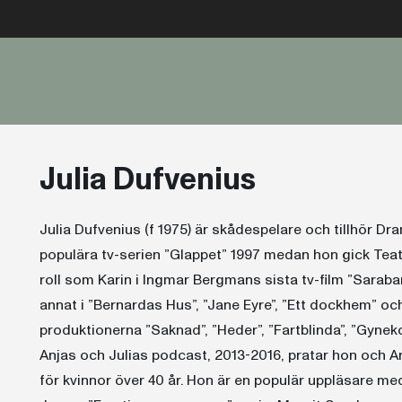
Julia Dufvenius
Julia Dufvenius (f 1975) är skådespelare och tillhör D
populära tv-serien ”Glappet” 1997 medan hon gick Teat
roll som Karin i Ingmar Bergmans sista tv-film ”Sara
annat i ”Bernardas Hus”, ”Jane Eyre”, ”Ett dockhem” och
produktionerna ”Saknad”, ”Heder”, ”Fartblinda”, ”Gyne
Anjas och Julias podcast, 2013-2016, pratar hon och An
för kvinnor över 40 år. Hon är en populär uppläsare me