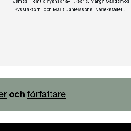
James ”Femtio nyanser av …”-serie, Margit Sandemos ”
”Kyssfaktorn” och Marit Danielssons ”Kärleksfallet”.
er
och
författare