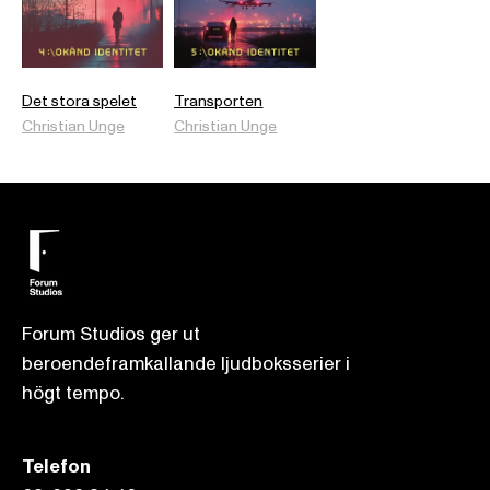
Det stora spelet
Transporten
Christian Unge
Christian Unge
Forum Studios ger ut
beroendeframkallande ljudboksserier i
högt tempo.
Telefon