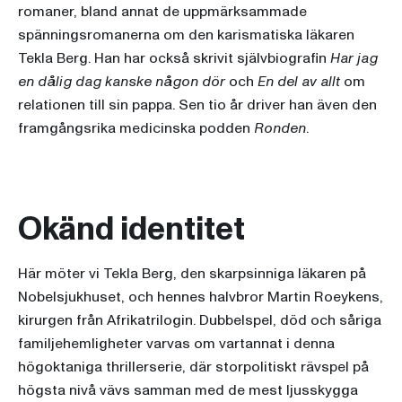
romaner, bland annat de uppmärksammade
spänningsromanerna om den karismatiska läkaren
Tekla Berg. Han har också skrivit självbiografin
Har jag
en dålig dag kanske någon dör
och
En del av allt
om
relationen till sin pappa. Sen tio år driver han även den
framgångsrika medicinska podden
Ronden
.
Okänd identitet
Här möter vi Tekla Berg, den skarpsinniga läkaren på
Nobelsjukhuset, och hennes halvbror Martin Roeykens,
kirurgen från Afrikatrilogin. Dubbelspel, död och såriga
familjehemligheter varvas om vartannat i denna
högoktaniga thrillerserie, där storpolitiskt rävspel på
högsta nivå vävs samman med de mest ljusskygga