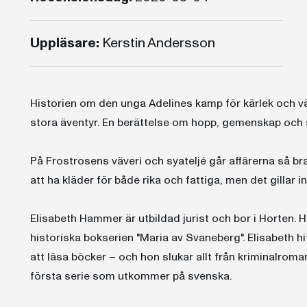
Uppläsare:
Kerstin Andersson
Historien om den unga Adelines kamp för kärlek och vär
stora äventyr. En berättelse om hopp, gemenskap och s
På Frostrosens väveri och syateljé går affärerna så bra
att ha kläder för både rika och fattiga, men det gillar i
Elisabeth Hammer är utbildad jurist och bor i Horten.
historiska bokserien "Maria av Svaneberg". Elisabeth h
att läsa böcker – och hon slukar allt från kriminalroma
första serie som utkommer på svenska.