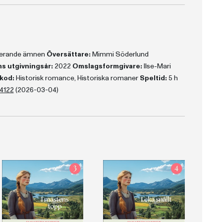
aterande ämnen
Översättare:
Mimmi Söderlund
s utgivningsår:
2022
Omslagsformgivare:
Ilse-Mari
kod:
Historisk romance, Historiska romaner
Speltid:
5 h
4122
(2026-03-04)