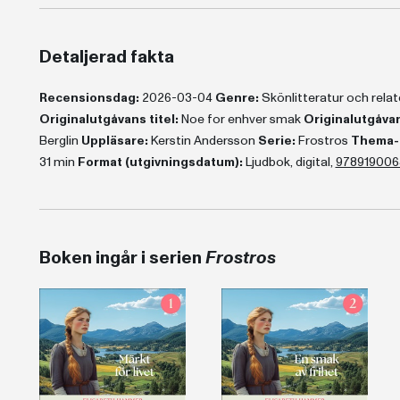
Detaljerad fakta
Recensionsdag:
2026-03-04
Genre:
Skönlitteratur och rel
Originalutgåvans titel:
Noe for enhver smak
Originalutgåvan
Berglin
Uppläsare:
Kerstin Andersson
Serie:
Frostros
Thema-
31 min
Format (utgivningsdatum):
Ljudbok, digital,
978919006
Boken ingår i serien
Frostros