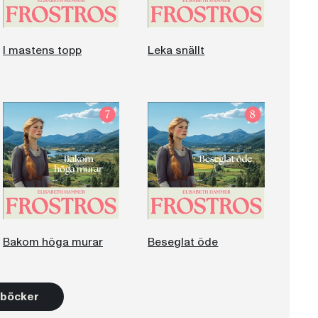
I mastens topp
Leka snällt
Bakom höga murar
Beseglat öde
2 böcker