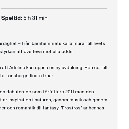
Speltid:
5 h 31 min
dighet – från barnhemmets kalla murar till livets
tyrkan att överleva mot alla odds.
 att Adeline kan öppna en ny avdelning. Hon ser till
nte Tönsbergs finare fruar.
 Hon debuterade som författare 2011 med den
ittar inspiration i naturen, genom musik och genom
ner och romantik till fantasy. "Frostros" är hennes